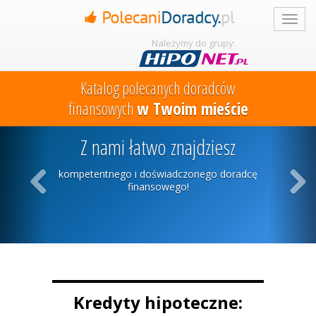
Należymy do grupy:
Katalog polecanych doradców
finansowych
w Twoim mieście
Z nami łatwo znajdziesz
kompetentnego i doświadczonego doradcę
finansowego!
Previous
Next
Kredyty hipoteczne: