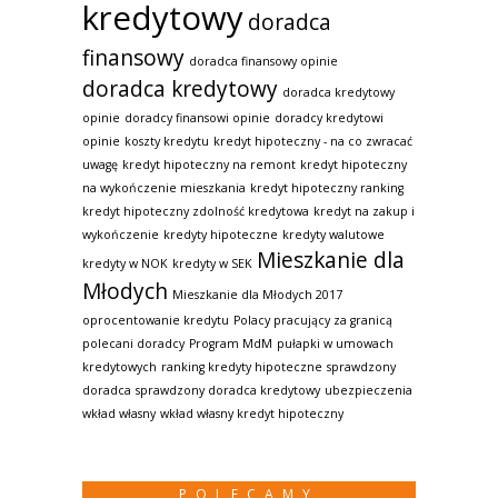
kredytowy
doradca
finansowy
doradca finansowy opinie
doradca kredytowy
doradca kredytowy
opinie
doradcy finansowi opinie
doradcy kredytowi
opinie
koszty kredytu
kredyt hipoteczny - na co zwracać
uwagę
kredyt hipoteczny na remont
kredyt hipoteczny
na wykończenie mieszkania
kredyt hipoteczny ranking
kredyt hipoteczny zdolność kredytowa
kredyt na zakup i
wykończenie
kredyty hipoteczne
kredyty walutowe
Mieszkanie dla
kredyty w NOK
kredyty w SEK
Młodych
Mieszkanie dla Młodych 2017
oprocentowanie kredytu
Polacy pracujący za granicą
polecani doradcy
Program MdM
pułapki w umowach
kredytowych
ranking kredyty hipoteczne
sprawdzony
doradca
sprawdzony doradca kredytowy
ubezpieczenia
wkład własny
wkład własny kredyt hipoteczny
POLECAMY