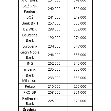
Alior Bank
231.000
349.000
BGŻ PNP
240.000
306.000
Paribas
BOŚ
241.000
249.000
Bank BPH
257.000
330.000
BZ WBK
288.000
302.000
Deutsche
190.000
274.000
Bank
Eurobank
234.000
347.000
Getin Noble
246.000
336.000
Bank
ING
262.000
340.000
mBank
235.000
300.000
Bank
233.000
338.000
Millenium
Pekao
210.000
260.000
PKO BP
208.000
301.000
Raiffeisen
225.000
320.000
Bank
Średnia