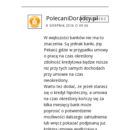
PolecaniDoradcy.pl
ODPOWIEDZ
8 SIERPNIA 2016 O 09:56
W większości banków nie ma to
znaczenia. Są jednak banki, (np.
Pekao) gdzie w przypadku umowy
o pracę na czas określony
zdolność kredytowa będzie niższa
niż przy tych samych dochodach
przy umowie na czas
nieokreślony.
Warto też dodać, że jeżeli starasz
się o kredyt hipoteczny, a umowa
na czas określony kończy się za
kilka miesięcy bank może
poprosić o potwierdzenie
możliwości dalszego zatrudnienia
lub wręcz pokazać podpisaną już
kolejną umowę wydłużającą