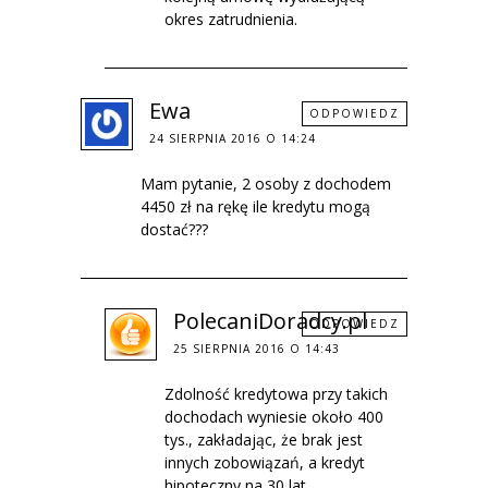
okres zatrudnienia.
Ewa
ODPOWIEDZ
24 SIERPNIA 2016 O 14:24
Mam pytanie, 2 osoby z dochodem
4450 zł na rękę ile kredytu mogą
dostać???
PolecaniDoradcy.pl
ODPOWIEDZ
25 SIERPNIA 2016 O 14:43
Zdolność kredytowa przy takich
dochodach wyniesie około 400
tys., zakładając, że brak jest
innych zobowiązań, a kredyt
hipoteczny na 30 lat.